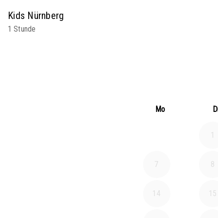
Kids Nürnberg
1 Stunde
Mo
D
1
7
8
14
15