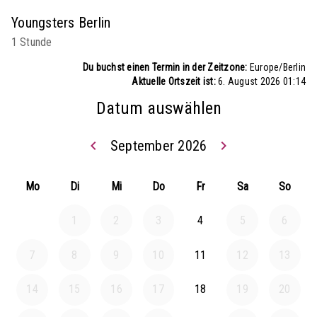
Youngsters Berlin
1 Stunde
Du buchst einen Termin in der Zeitzone:
Europe/Berlin
Aktuelle Ortszeit ist:
6. August 2026 01:14
Datum auswählen
keyboard_arrow_left
September 2026
keyboard_arrow_right
Zurück August 2
Weiter
Mo
Di
Mi
Do
Fr
Sa
So
1
2
3
4
5
6
7
8
9
10
11
12
13
14
15
16
17
18
19
20