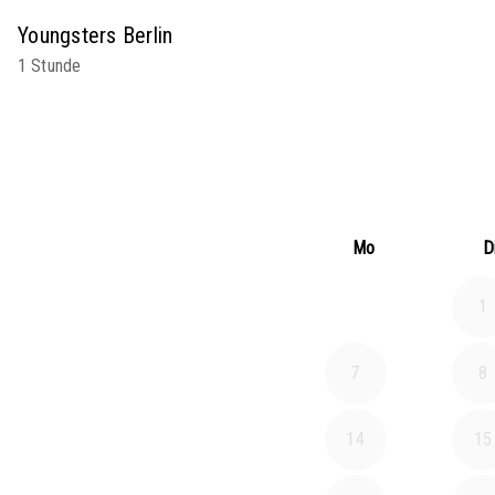
Youngsters Berlin
1 Stunde
Mo
D
1
7
8
14
15